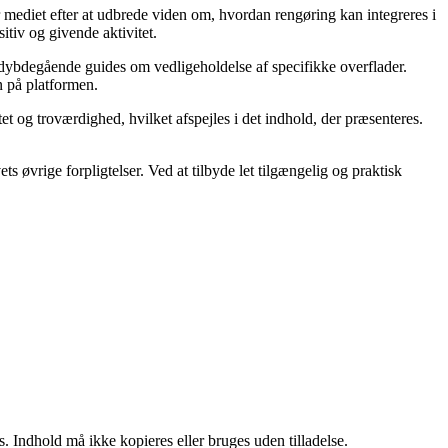
r mediet efter at udbrede viden om, hvordan rengøring kan integreres i
itiv og givende aktivitet.
l dybdegående guides om vedligeholdelse af specifikke overflader.
n på platformen.
t og troværdighed, hvilket afspejles i det indhold, der præsenteres.
s øvrige forpligtelser. Ved at tilbyde let tilgængelig og praktisk
. Indhold må ikke kopieres eller bruges uden tilladelse.