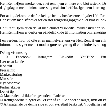
Helt Rent Hjem anerkender, at et rent hjem er mere end blot æstetik. D
dagligdagen med minimal stress og maksimal effekt. Igennem klare og let
For at imødekomme de forskellige behov hos læserne tilbyder Helt Rent 
Uanset om man står over for en stor rengøringsopgave eller blot vil hol
Helt Rent Hjem er en del af mediehuset YesMedia, hvilket sikrer en soli
Helt Rent Hjem er derfor en pålidelig kilde til information om rengørin
I en verden, hvor tid ofte er en mangelvare, ønsker Helt Rent Hjem at hj
information, sigter mediet mod at gøre rengøring til en mindre byrde o
Del og vis omsorg
X
Facebook
Instagram
LinkedIn
YouTube
Pin
Lær os at kende
Kontakt
Presseinfo
Markedsføring
Min side
Nyhedsbreve
Partnerskaber
Del et tip
© Materialet må ikke bruges uden tilladelse.
© Rettighederne tilhører os. Vi kan få en lille andel af salget, hvis du
© Alt materiale på denne side er ophavsretligt beskyttet. Vi deltager i 