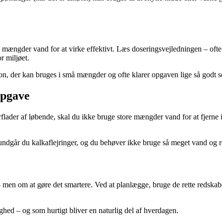
ængder vand for at virke effektivt. Læs doseringsvejledningen – ofte
r miljøet.
tron, der kan bruges i små mængder og ofte klarer opgaven lige så godt
opgave
rflader af løbende, skal du ikke bruge store mængder vand for at fjerne 
, undgår du kalkaflejringer, og du behøver ikke bruge så meget vand og
 men om at gøre det smartere. Ved at planlægge, bruge de rette redska
ghed – og som hurtigt bliver en naturlig del af hverdagen.