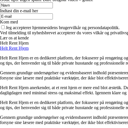
Indtast din e-mail her
Kom med
Jeg accepterer hjemmesidens brugervilkår og persondatapolitik.
Ved tilmelding til nyhedsbrevet accepterer du vores vilkår og privatlivs
Lær os at kende
Helt Rent Hjem
Helt Rent Hjem
Helt Rent Hjem er en dedikeret platform, der fokuserer på rengøring og 
og tips, der henvender sig til både private husstande og professionelle 
Gennem grundige undersøgelser og evidensbaseret indhold præsenterer H
forsyne sine læsere med praktiske værktøjer, der ikke blot effektivisere
Helt Rent Hjem anerkender, at et rent hjem er mere end blot æstetik. D
dagligdagen med minimal stress og maksimal effekt. Igennem klare og let
Helt Rent Hjem er en dedikeret platform, der fokuserer på rengøring og 
og tips, der henvender sig til både private husstande og professionelle 
Gennem grundige undersøgelser og evidensbaseret indhold præsenterer H
forsyne sine læsere med praktiske værktøjer, der ikke blot effektivisere