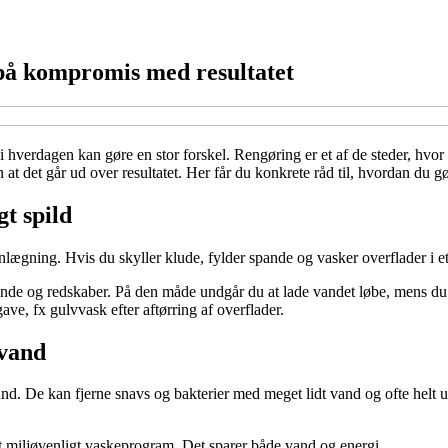
på kompromis med resultatet
i hverdagen kan gøre en stor forskel. Rengøring er et af de steder, hvo
 det går ud over resultatet. Her får du konkrete råd til, hvordan du gør
t spild
nlægning. Hvis du skyller klude, fylder spande og vasker overflader i 
pande og redskaber. På den måde undgår du at lade vandet løbe, mens du
ave, fx gulvvask efter aftørring af overflader.
 vand
and. De kan fjerne snavs og bakterier med meget lidt vand og ofte helt ud
et miljøvenligt vaskeprogram. Det sparer både vand og energi.