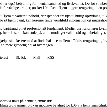
et har også betydning for mental sundhed og livskvalitet. Derfor stræbe
forståelige artikler, ønsker Helt Rent Hjem at gøre rengøring til en pos
Hjem et varieret indhold, der spænder fra tips til hurtig oprydning, ti
de sit hjem pænt, kan læserne finde værdifuld information og inspiratio
d baggrund og et professionelt fundament. Mediehuset prioriterer kvalite
g, hvor læserne kan stole på, at de modtager valide råd og anbefalinger.
ælpe sine læsere med at finde balance mellem effektiv rengøring og livet
g en mere glædelig del af hverdagen.
terest
TikTok
Mail
RSS
 køber via links på denne hjemmeside.
affiliateprogrammer og kan modtage betaling for køb via henvisningslinks