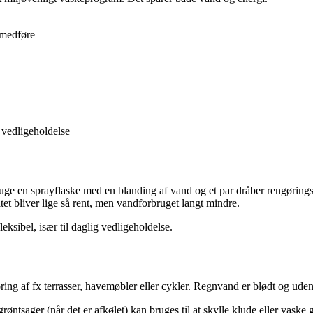
 medføre
g vedligeholdelse
uge en sprayflaske med en blanding af vand og et par dråber rengøringsm
tet bliver lige så rent, men vandforbruget langt mindre.
ksibel, især til daglig vedligeholdelse.
ng af fx terrasser, havemøbler eller cykler. Regnvand er blødt og uden k
øntsager (når det er afkølet) kan bruges til at skylle klude eller vask