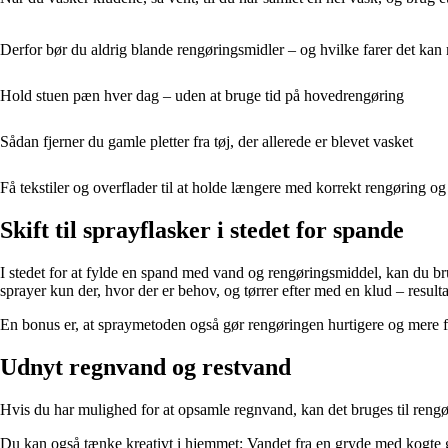
Derfor bør du aldrig blande rengøringsmidler – og hvilke farer det kan
Hold stuen pæn hver dag – uden at bruge tid på hovedrengøring
Sådan fjerner du gamle pletter fra tøj, der allerede er blevet vasket
Få tekstiler og overflader til at holde længere med korrekt rengøring o
Skift til sprayflasker i stedet for spande
I stedet for at fylde en spand med vand og rengøringsmiddel, kan du br
sprayer kun der, hvor der er behov, og tørrer efter med en klud – resulta
En bonus er, at spraymetoden også gør rengøringen hurtigere og mere fle
Udnyt regnvand og restvand
Hvis du har mulighed for at opsamle regnvand, kan det bruges til rengøri
Du kan også tænke kreativt i hjemmet: Vandet fra en gryde med kogte gr