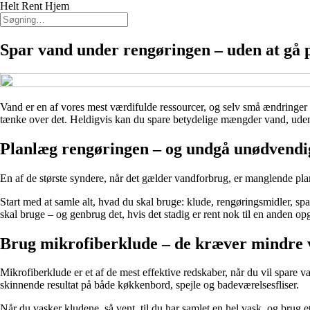
Helt Rent Hjem
Spar vand under rengøringen – uden at gå 
Vand er en af vores mest værdifulde ressourcer, og selv små ændringer 
tænke over det. Heldigvis kan du spare betydelige mængder vand, uden at
Planlæg rengøringen – og undgå unødvendig
En af de største syndere, når det gælder vandforbrug, er manglende pla
Start med at samle alt, hvad du skal bruge: klude, rengøringsmidler, s
skal bruge – og genbrug det, hvis det stadig er rent nok til en anden opg
Brug mikrofiberklude – de kræver mindre
Mikrofiberklude er et af de mest effektive redskaber, når du vil spare v
skinnende resultat på både køkkenbord, spejle og badeværelsesfliser.
Når du vasker kludene, så vent, til du har samlet en hel vask, og brug 