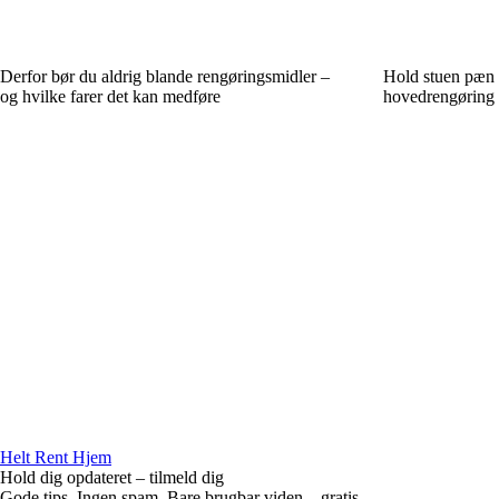
Derfor bør du aldrig blande rengøringsmidler –
Hold stuen pæn h
og hvilke farer det kan medføre
hovedrengøring
Helt Rent Hjem
Hold dig opdateret – tilmeld dig
Gode tips. Ingen spam. Bare brugbar viden – gratis.