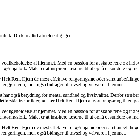
politik. Du kan altid afmelde dig igen.
vedligeholdelse af hjemmet. Med en passion for at skabe rene og indbyde
rengøringsfolk. Målet er at inspirere læserne til at opnå et sundere og 
elt Rent Hjem de mest effektive rengøringsmetoder samt anbefalinger t
r rengøringen, men også bidrager til trivsel og velvære i hjemmet.
et har også betydning for mental sundhed og livskvalitet. Derfor stræbe
forståelige artikler, ønsker Helt Rent Hjem at gøre rengøring til en pos
vedligeholdelse af hjemmet. Med en passion for at skabe rene og indbyde
rengøringsfolk. Målet er at inspirere læserne til at opnå et sundere og 
elt Rent Hjem de mest effektive rengøringsmetoder samt anbefalinger t
r rengøringen, men også bidrager til trivsel og velvære i hjemmet.